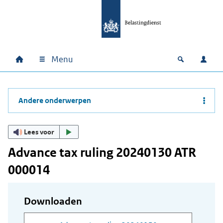
Ga naar hoofdinhoud
Ga direct naar hoofdnavigatie
Ga direct naar footer
Menu
Home
Open zoek
Inlo
Hoofdnavigatie
Andere onderwerpen
Lees voor
Advance tax ruling 20240130 ATR
000014
Downloaden