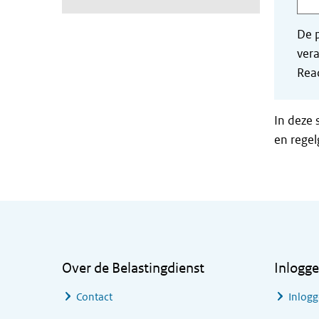
De p
vera
Read
In deze 
en regel
Algemene informatie
Over de Belastingdienst
Inlogg
Contact
Inlogg