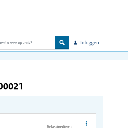
nt u naar op zoek?
zoek
Inloggen
000021
Opties van bestand A
Belastingdienst