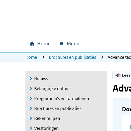
Ga naar hoofdinhoud
Ga direct naar hoofdnavigatie
Ga direct naar footer
Home
Menu
Hoofdnavigatie
U bevindt zich hier:
Home
Brochures en publicaties
Advance ta
Lees
Nieuws
Adva
Belangrijke datums
Programma's en formulieren
Brochures en publicaties
Do
Rekenhulpen
Verstoringen