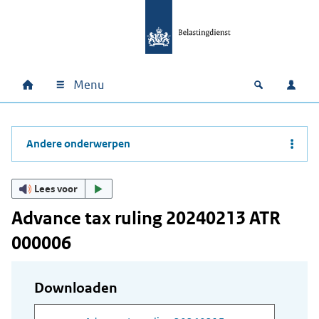
Ga naar hoofdinhoud
Ga direct naar hoofdnavigatie
Ga direct naar footer
Menu
Home
Open zoek
Inlo
Hoofdnavigatie
Andere onderwerpen
Lees voor
Advance tax ruling 20240213 ATR
000006
Downloaden