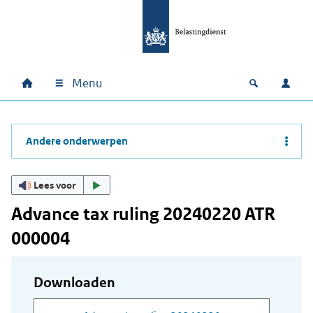
Ga naar hoofdinhoud
Ga direct naar hoofdnavigatie
Ga direct naar footer
Menu
Home
Open zoek
Inlo
Hoofdnavigatie
Andere onderwerpen
Lees voor
Advance tax ruling 20240220 ATR
000004
Downloaden