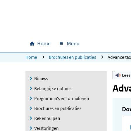
Ga naar hoofdinhoud
Ga direct naar hoofdnavigatie
Ga direct naar footer
Home
Menu
Hoofdnavigatie
U bevindt zich hier:
Home
Brochures en publicaties
Advance ta
Lees
Nieuws
Adva
Belangrijke datums
Programma's en formulieren
Brochures en publicaties
Do
Rekenhulpen
Verstoringen