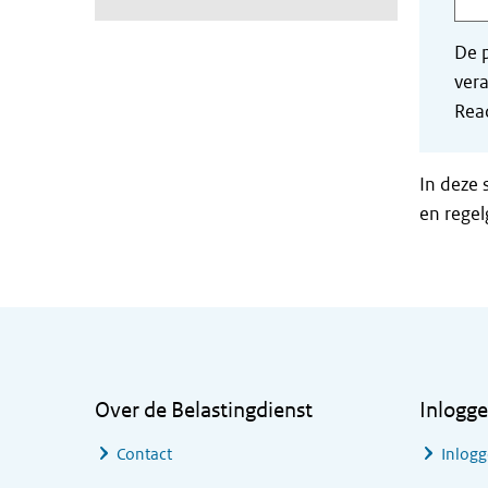
De p
vera
Read
In deze 
en regel
Algemene informatie
Over de Belastingdienst
Inlogg
Contact
Inlogg