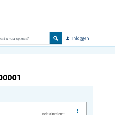
nt u naar op zoek?
zoek
Inloggen
000001
Opties van bestand A
Belastingdienst