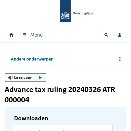
Ga naar hoofdinhoud
Ga direct naar hoofdnavigatie
Ga direct naar footer
Menu
Home
Open zoek
Inlo
Hoofdnavigatie
Andere onderwerpen
Lees voor
Advance tax ruling 20240326 ATR
000004
Downloaden