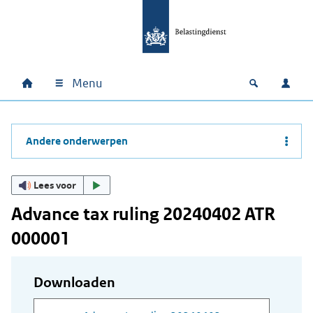
Ga naar hoofdinhoud
Ga direct naar hoofdnavigatie
Ga direct naar footer
Menu
Home
Open zoek
Inlo
Hoofdnavigatie
Andere onderwerpen
Lees voor
Advance tax ruling 20240402 ATR
000001
Downloaden