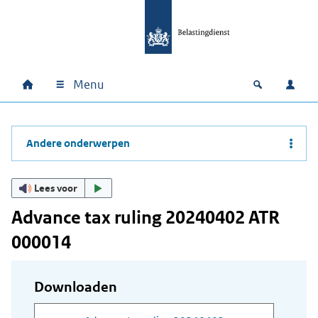
Ga naar hoofdinhoud
Ga direct naar hoofdnavigatie
Ga direct naar footer
Menu
Home
Open zoek
Inlo
Hoofdnavigatie
Andere onderwerpen
Lees voor
Advance tax ruling 20240402 ATR
000014
Downloaden