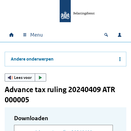
Ga naar hoofdinhoud
Ga direct naar hoofdnavigatie
Ga direct naar footer
Menu
Home
Open zoek
Inlo
Hoofdnavigatie
Andere onderwerpen
Lees voor
Advance tax ruling 20240409 ATR
000005
Downloaden