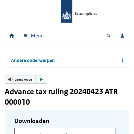
Ga naar hoofdinhoud
Ga direct naar hoofdnavigatie
Ga direct naar footer
Menu
Home
Open zoek
Inlo
Hoofdnavigatie
Andere onderwerpen
Lees voor
Advance tax ruling 20240423 ATR
000010
Downloaden