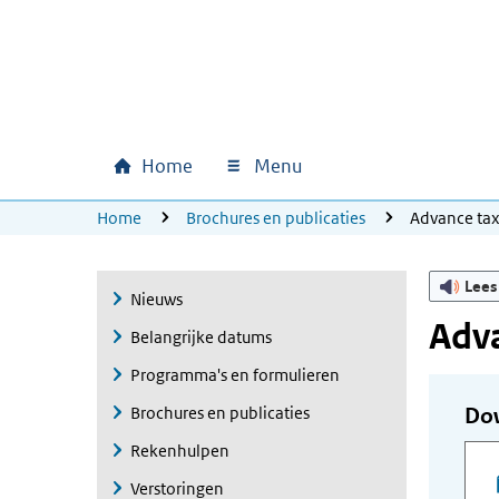
Ga naar hoofdinhoud
Ga direct naar hoofdnavigatie
Ga direct naar footer
Home
Menu
Hoofdnavigatie
U bevindt zich hier:
Home
Brochures en publicaties
Advance ta
Lees
Nieuws
Adva
Belangrijke datums
Programma's en formulieren
Brochures en publicaties
Do
Rekenhulpen
Verstoringen