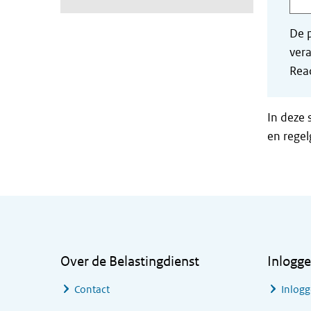
De p
vera
Read
In deze 
en regel
Algemene informatie
Over de Belastingdienst
Inlogg
Contact
Inlogg