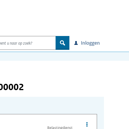
nt u naar op zoek?
zoek
Inloggen
000002
Opties van bestand A
Belastingdienst