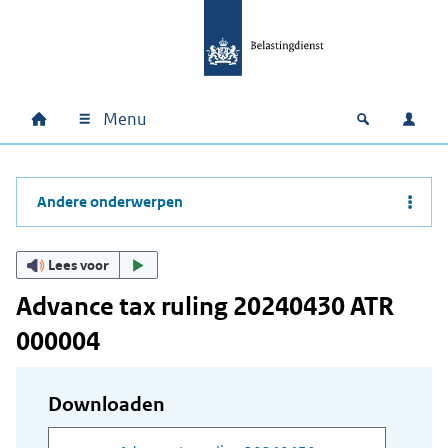
Ga naar hoofdinhoud
Ga direct naar hoofdnavigatie
Ga direct naar footer
Menu
Home
Open zoek
Inlo
Hoofdnavigatie
Andere onderwerpen
Lees voor
Advance tax ruling 20240430 ATR
000004
Downloaden