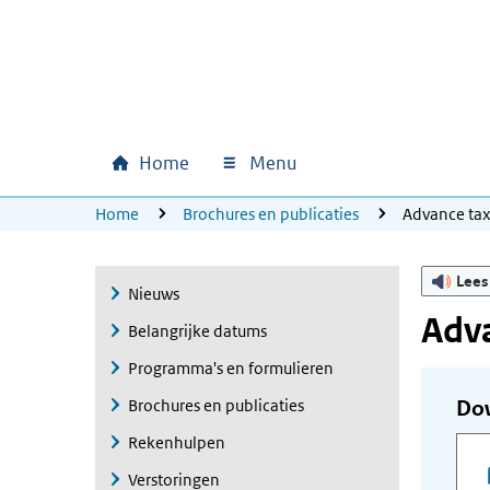
Ga naar hoofdinhoud
Ga direct naar hoofdnavigatie
Ga direct naar footer
Home
Menu
Hoofdnavigatie
U bevindt zich hier:
Home
Brochures en publicaties
Advance ta
Lees
Nieuws
Adva
Belangrijke datums
Programma's en formulieren
Brochures en publicaties
Do
Rekenhulpen
Verstoringen