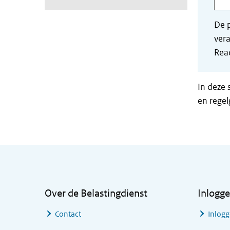
De p
vera
Read
In deze 
en regel
Algemene informatie
Over de Belastingdienst
Inlogg
Contact
Inlogg