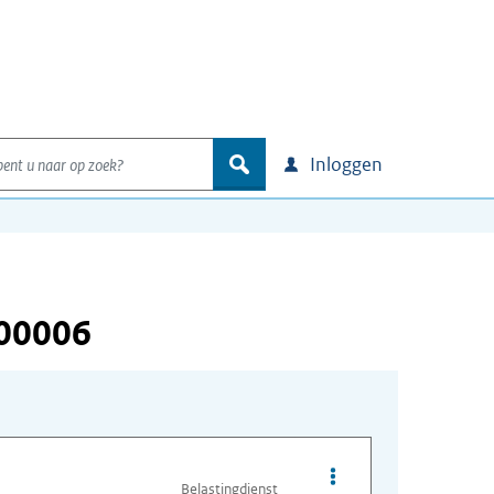
nt u naar op zoek?
zoek
Inloggen
000006
Opties van bestand A
Belastingdienst