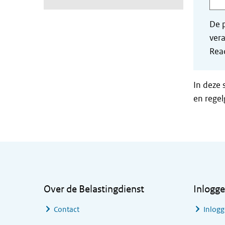
De p
vera
Read
In deze 
en regel
Algemene informatie
Over de Belastingdienst
Inlogg
Contact
Inlogg