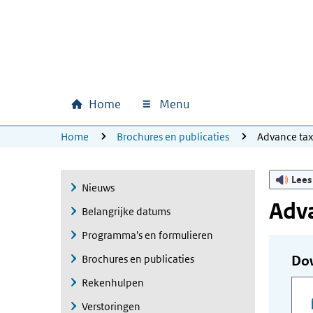
Ga naar hoofdinhoud
Ga direct naar hoofdnavigatie
Ga direct naar footer
Home
Menu
Hoofdnavigatie
U bevindt zich hier:
Home
Brochures en publicaties
Advance ta
Lees
Nieuws
Adva
Belangrijke datums
Programma's en formulieren
Brochures en publicaties
Do
Rekenhulpen
Verstoringen