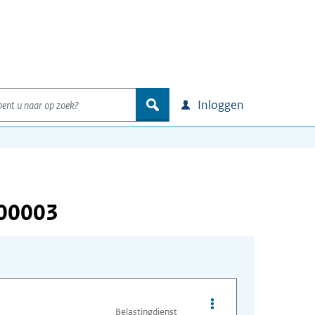
nt u naar op zoek?
zoek
Inloggen
000003
Opties van bestand A
Belastingdienst