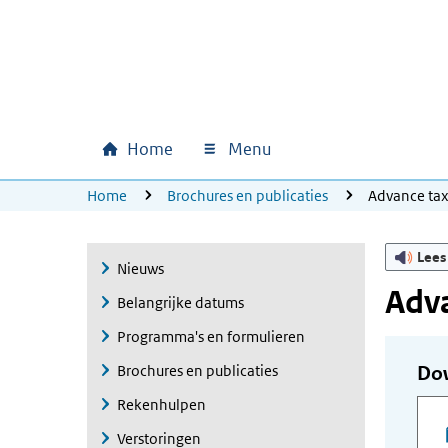
Ga naar hoofdinhoud
Ga direct naar hoofdnavigatie
Ga direct naar footer
Home
Menu
Hoofdnavigatie
U bevindt zich hier:
Home
Brochures en publicaties
Advance ta
Lees
Nieuws
Adva
Belangrijke datums
Programma's en formulieren
Brochures en publicaties
Do
Rekenhulpen
Verstoringen