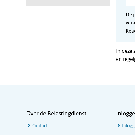
De p
vera
Read
In deze 
en regel
Algemene informatie
Over de Belastingdienst
Inlogg
Contact
Inlogg