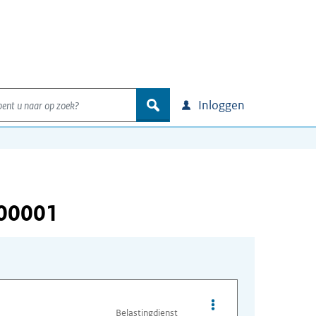
nt u naar op zoek?
zoek
Inloggen
000001
Opties van bestand A
Belastingdienst