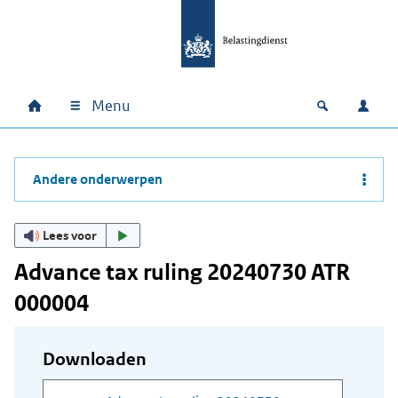
Ga naar hoofdinhoud
Ga direct naar hoofdnavigatie
Ga direct naar footer
Menu
Home
Open zoek
Inlo
Hoofdnavigatie
Andere onderwerpen
Lees voor
Advance tax ruling 20240730 ATR
000004
Downloaden