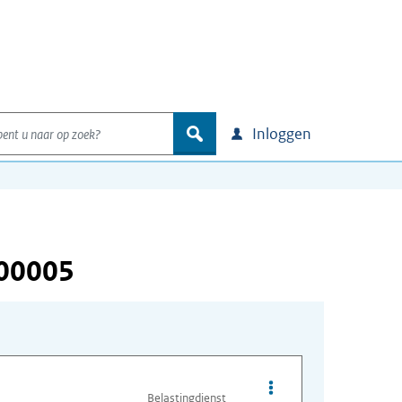
nt u naar op zoek?
zoek
Inloggen
000005
Opties van bestand A
Belastingdienst