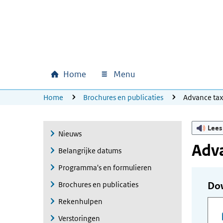
Ga naar hoofdinhoud
Ga direct naar hoofdnavigatie
Ga direct naar footer
Home
Menu
Hoofdnavigatie
U bevindt zich hier:
Home
Brochures en publicaties
Advance ta
Lees
Nieuws
Adva
Belangrijke datums
Programma's en formulieren
Brochures en publicaties
Do
Rekenhulpen
Verstoringen