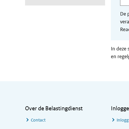
De p
vera
Read
In deze 
en regel
Algemene informatie
Over de Belastingdienst
Inlogg
Contact
Inlogg