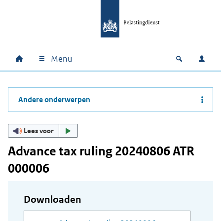
Ga naar hoofdinhoud
Ga direct naar hoofdnavigatie
Ga direct naar footer
Menu
Home
Open zoek
Inlo
Hoofdnavigatie
Andere onderwerpen
Lees voor
Advance tax ruling 20240806 ATR
000006
Downloaden