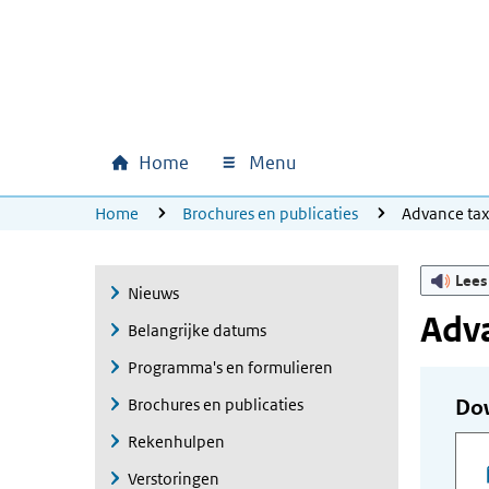
Ga naar hoofdinhoud
Ga direct naar hoofdnavigatie
Ga direct naar footer
Home
Menu
Hoofdnavigatie
U bevindt zich hier:
Home
Brochures en publicaties
Advance ta
Lees
Nieuws
Adva
Belangrijke datums
Programma's en formulieren
Brochures en publicaties
Do
Rekenhulpen
Verstoringen