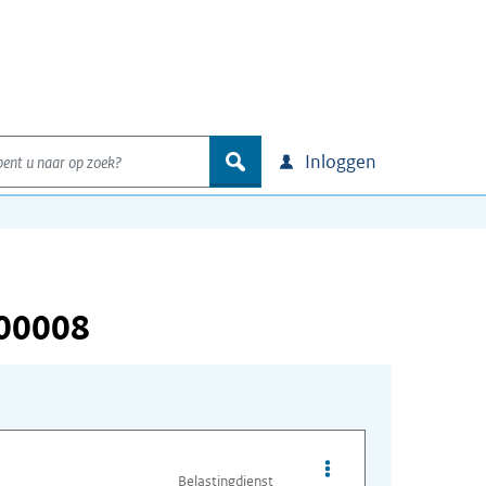
nt u naar op zoek?
zoek
Inloggen
000008
Opties van bestand A
Belastingdienst