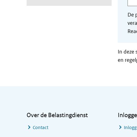
De p
vera
Read
In deze 
en regel
Algemene informatie
Over de Belastingdienst
Inlogg
Contact
Inlogg