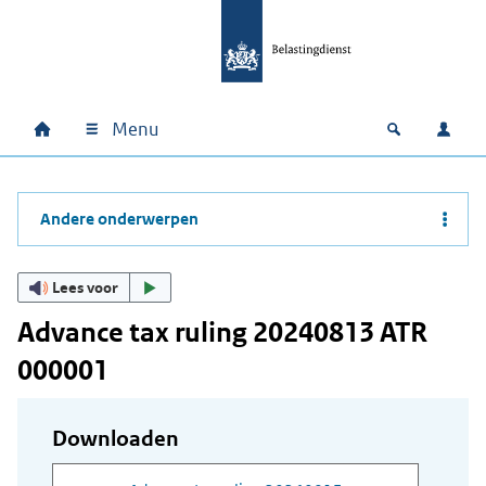
Ga naar hoofdinhoud
Ga direct naar hoofdnavigatie
Ga direct naar footer
Menu
Home
Open zoek
Inlo
Hoofdnavigatie
Andere onderwerpen
Lees voor
Advance tax ruling 20240813 ATR
000001
Downloaden