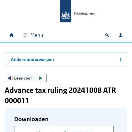
Ga naar hoofdinhoud
Ga direct naar hoofdnavigatie
Ga direct naar footer
Menu
Home
Open zoek
Inlo
Hoofdnavigatie
Andere onderwerpen
Lees voor
Advance tax ruling 20241008 ATR
000011
Downloaden