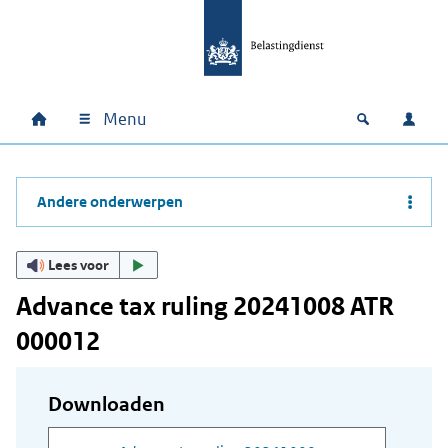
Ga naar hoofdinhoud
Ga direct naar hoofdnavigatie
Ga direct naar footer
Menu
Home
Open zoek
Inlo
Hoofdnavigatie
Andere onderwerpen
Lees voor
Advance tax ruling 20241008 ATR
000012
Downloaden