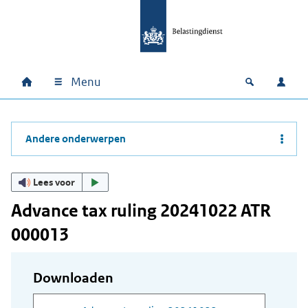
Ga naar hoofdinhoud
Ga direct naar hoofdnavigatie
Ga direct naar footer
Menu
Home
Open zoek
Inlo
Hoofdnavigatie
Andere onderwerpen
Lees voor
Advance tax ruling 20241022 ATR
000013
Downloaden