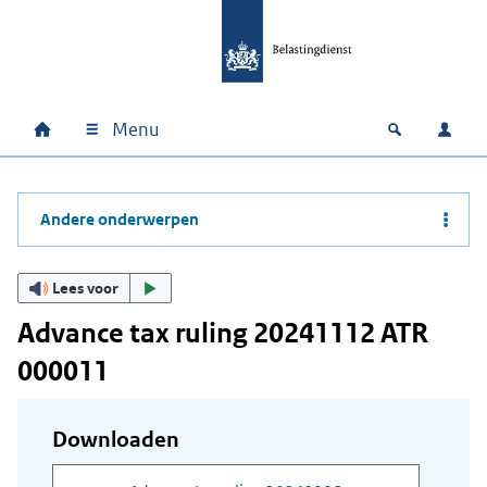
Ga naar hoofdinhoud
Ga direct naar hoofdnavigatie
Ga direct naar footer
Menu
Home
Open zoek
Inlo
Hoofdnavigatie
Andere onderwerpen
Lees voor
Advance tax ruling 20241112 ATR
000011
Downloaden