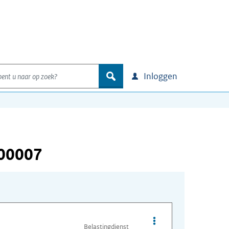
nt u naar op zoek?
zoek
Inloggen
000007
Opties van bestand A
Belastingdienst