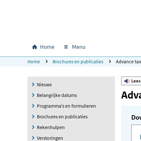
Ga naar hoofdinhoud
Ga direct naar hoofdnavigatie
Ga direct naar footer
Home
Menu
Hoofdnavigatie
U bevindt zich hier:
Home
Brochures en publicaties
Advance ta
Lees
Nieuws
Adva
Belangrijke datums
Programma's en formulieren
Brochures en publicaties
Do
Rekenhulpen
Verstoringen