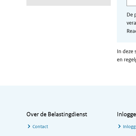
De p
vera
Read
In deze 
en regel
Algemene informatie
Over de Belastingdienst
Inlogg
Contact
Inlogg