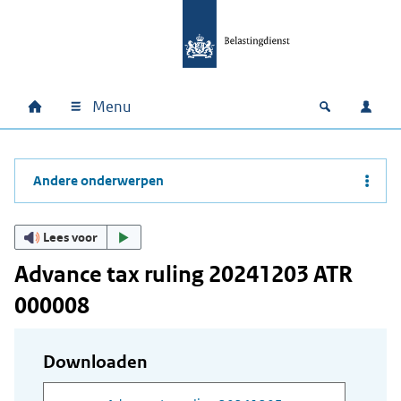
Ga naar hoofdinhoud
Ga direct naar hoofdnavigatie
Ga direct naar footer
Menu
Home
Open zoek
Inlo
Hoofdnavigatie
Andere onderwerpen
Lees voor
Advance tax ruling 20241203 ATR
000008
Downloaden