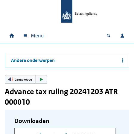
Ga naar hoofdinhoud
Ga direct naar hoofdnavigatie
Ga direct naar footer
Menu
Home
Open zoek
Inlo
Hoofdnavigatie
Andere onderwerpen
Lees voor
Advance tax ruling 20241203 ATR
000010
Downloaden