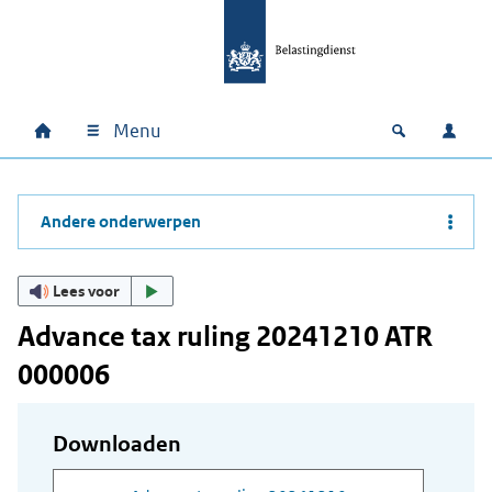
Ga naar hoofdinhoud
Ga direct naar hoofdnavigatie
Ga direct naar footer
Menu
Home
Open zoek
Inlo
Hoofdnavigatie
Andere onderwerpen
Lees voor
Advance tax ruling 20241210 ATR
000006
Downloaden