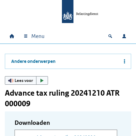
Ga naar hoofdinhoud
Ga direct naar hoofdnavigatie
Ga direct naar footer
Menu
Home
Open zoek
Inlo
Hoofdnavigatie
Andere onderwerpen
Lees voor
Advance tax ruling 20241210 ATR
000009
Downloaden