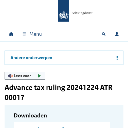
Ga naar hoofdinhoud
Ga direct naar hoofdnavigatie
Ga direct naar footer
Menu
Home
Open zoek
Inlo
Hoofdnavigatie
Andere onderwerpen
Lees voor
Advance tax ruling 20241224 ATR
00017
Downloaden