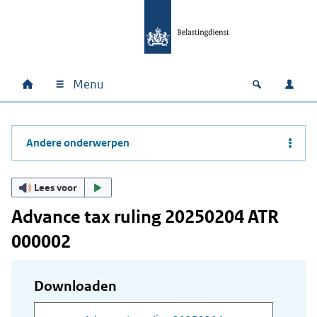
Ga naar hoofdinhoud
Ga direct naar hoofdnavigatie
Ga direct naar footer
Menu
Home
Open zoek
Inlo
Hoofdnavigatie
Andere onderwerpen
Lees voor
Advance tax ruling 20250204 ATR
000002
Downloaden