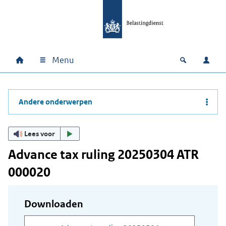
Ga naar hoofdinhoud
Ga direct naar hoofdnavigatie
Ga direct naar footer
Menu
Home
Open zoek
Inlo
Hoofdnavigatie
Andere onderwerpen
Lees voor
Advance tax ruling 20250304 ATR
000020
Downloaden