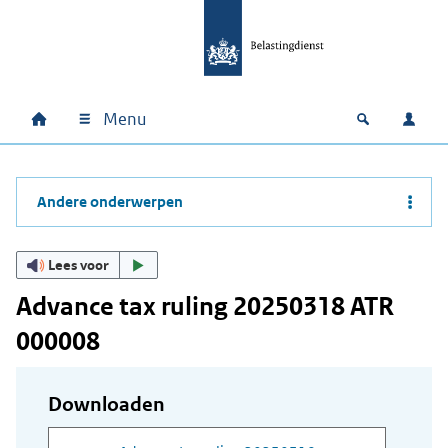
Ga naar hoofdinhoud
Ga direct naar hoofdnavigatie
Ga direct naar footer
Menu
Home
Open zoek
Inlo
Hoofdnavigatie
Andere onderwerpen
Lees voor
Advance tax ruling 20250318 ATR
000008
Downloaden