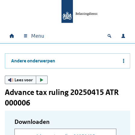
Ga naar hoofdinhoud
Ga direct naar hoofdnavigatie
Ga direct naar footer
Menu
Home
Open zoek
Inlo
Hoofdnavigatie
Andere onderwerpen
Lees voor
Advance tax ruling 20250415 ATR
000006
Downloaden