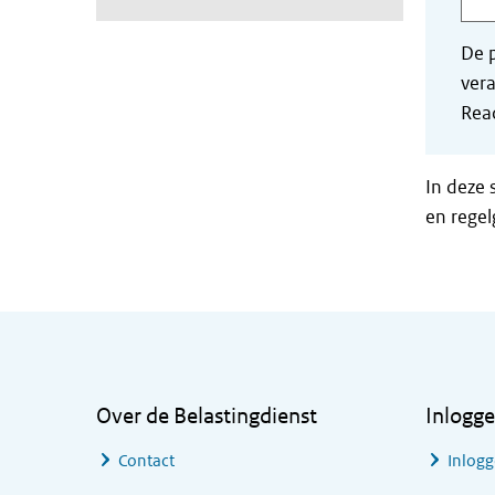
De p
vera
Read
In deze 
en regel
Algemene informatie
Over de Belastingdienst
Inlogg
Contact
Inlogg