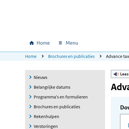
Ga naar hoofdinhoud
Ga direct naar hoofdnavigatie
Ga direct naar footer
Home
Menu
Hoofdnavigatie
U bevindt zich hier:
Home
Brochures en publicaties
Advance ta
Lees
Nieuws
Adva
Belangrijke datums
Programma's en formulieren
Brochures en publicaties
Do
Rekenhulpen
Verstoringen