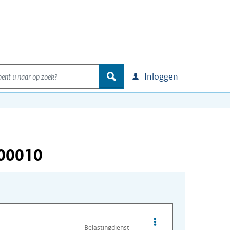
nt u naar op zoek?
zoek
Inloggen
000010
Opties van bestand A
Belastingdienst