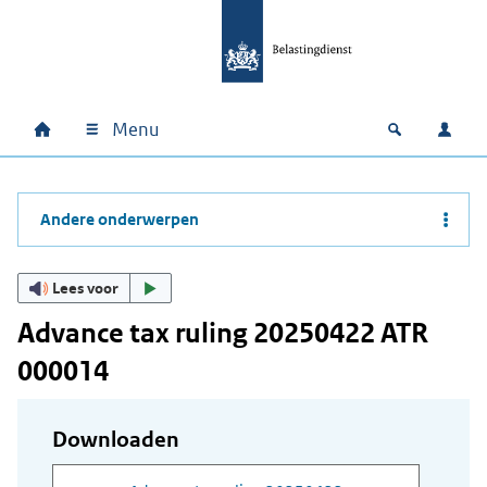
Ga naar hoofdinhoud
Ga direct naar hoofdnavigatie
Ga direct naar footer
Menu
Home
Open zoek
Inlo
Hoofdnavigatie
Andere onderwerpen
Lees voor
Advance tax ruling 20250422 ATR
000014
Downloaden