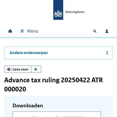
Ga naar hoofdinhoud
Ga direct naar hoofdnavigatie
Ga direct naar footer
Menu
Home
Open zoek
Inlo
Hoofdnavigatie
Andere onderwerpen
Lees voor
Advance tax ruling 20250422 ATR
000020
Downloaden