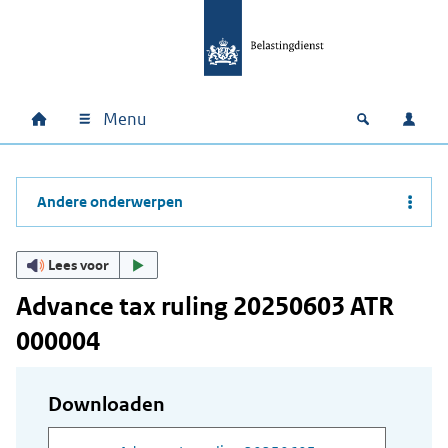
Ga naar hoofdinhoud
Ga direct naar hoofdnavigatie
Ga direct naar footer
Menu
Home
Open zoek
Inlo
Hoofdnavigatie
Andere onderwerpen
Lees voor
Advance tax ruling 20250603 ATR
000004
Downloaden