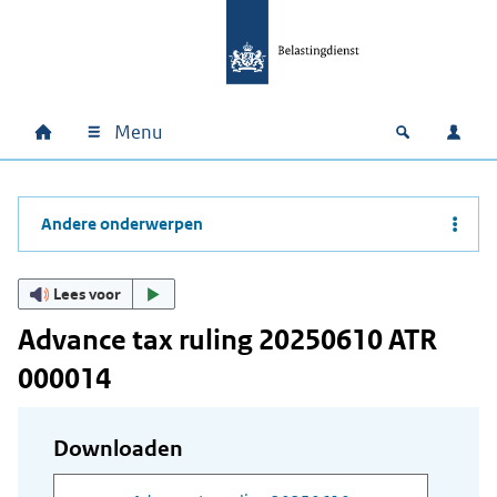
Ga naar hoofdinhoud
Ga direct naar hoofdnavigatie
Ga direct naar footer
Menu
Home
Open zoek
Inlo
Hoofdnavigatie
Andere onderwerpen
Lees voor
Advance tax ruling 20250610 ATR
000014
Downloaden