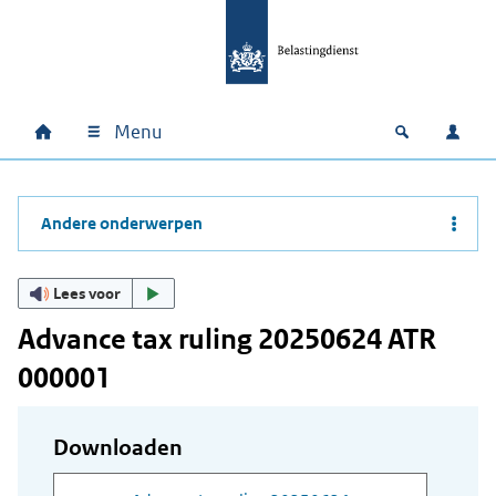
Ga naar hoofdinhoud
Ga direct naar hoofdnavigatie
Ga direct naar footer
Menu
Home
Open zoek
Inlo
Hoofdnavigatie
Andere onderwerpen
Lees voor
Advance tax ruling 20250624 ATR
000001
Downloaden