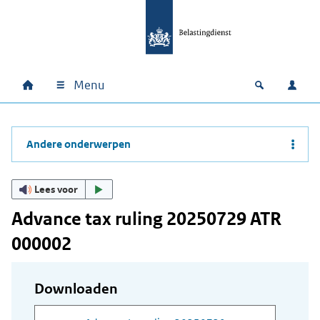
Ga naar hoofdinhoud
Ga direct naar hoofdnavigatie
Ga direct naar footer
Menu
Home
Open zoek
Inlo
Hoofdnavigatie
Andere onderwerpen
Lees voor
Advance tax ruling 20250729 ATR
000002
Downloaden