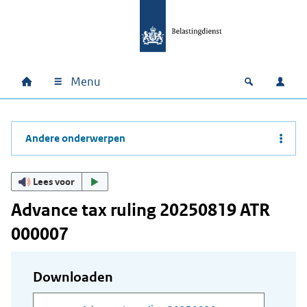
Ga naar hoofdinhoud
Ga direct naar hoofdnavigatie
Ga direct naar footer
Menu
Home
Open zoek
Inlo
Hoofdnavigatie
Andere onderwerpen
Lees voor
Advance tax ruling 20250819 ATR
000007
Downloaden