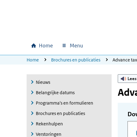
Ga naar hoofdinhoud
Ga direct naar hoofdnavigatie
Ga direct naar footer
Home
Menu
Hoofdnavigatie
U bevindt zich hier:
Home
Brochures en publicaties
Advance ta
Lees
Nieuws
Adva
Belangrijke datums
Programma's en formulieren
Brochures en publicaties
Do
Rekenhulpen
Verstoringen