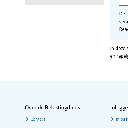
De p
vera
Read
In deze 
en regel
Algemene informatie
Over de Belastingdienst
Inlogg
Contact
Inlogg