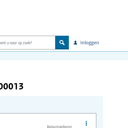
nt u naar op zoek?
zoek
Inloggen
000013
Opties van bestand A
Belastingdienst