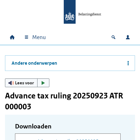
Ga naar hoofdinhoud
Ga direct naar hoofdnavigatie
Ga direct naar footer
Menu
Home
Open zoek
Inlo
Hoofdnavigatie
Andere onderwerpen
Lees voor
Advance tax ruling 20250923 ATR
000003
Downloaden