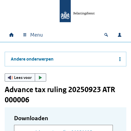
Ga naar hoofdinhoud
Ga direct naar hoofdnavigatie
Ga direct naar footer
Menu
Home
Open zoek
Inlo
Hoofdnavigatie
Andere onderwerpen
Lees voor
Advance tax ruling 20250923 ATR
000006
Downloaden