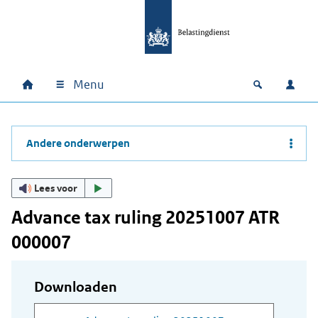
Ga naar hoofdinhoud
Ga direct naar hoofdnavigatie
Ga direct naar footer
Menu
Home
Open zoek
Inlo
Hoofdnavigatie
Andere onderwerpen
Lees voor
Advance tax ruling 20251007 ATR
000007
Downloaden