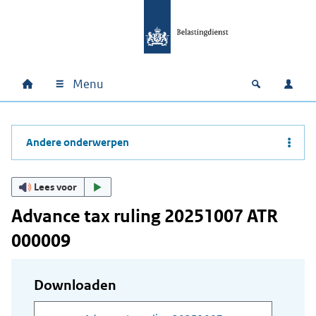
Ga naar hoofdinhoud
Ga direct naar hoofdnavigatie
Ga direct naar footer
Menu
Home
Open zoek
Inlo
Hoofdnavigatie
Andere onderwerpen
Lees voor
Advance tax ruling 20251007 ATR
000009
Downloaden