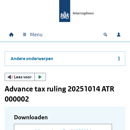
Ga naar hoofdinhoud
Ga direct naar hoofdnavigatie
Ga direct naar footer
Menu
Home
Open zoek
Inlo
Hoofdnavigatie
Andere onderwerpen
Lees voor
Advance tax ruling 20251014 ATR
000002
Downloaden