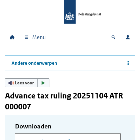
Ga naar hoofdinhoud
Ga direct naar hoofdnavigatie
Ga direct naar footer
Menu
Home
Open zoek
Inlo
Hoofdnavigatie
Andere onderwerpen
Lees voor
Advance tax ruling 20251104 ATR
000007
Downloaden