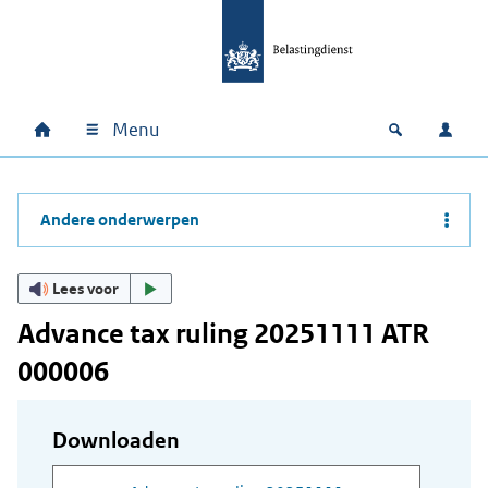
Ga naar hoofdinhoud
Ga direct naar hoofdnavigatie
Ga direct naar footer
Menu
Home
Open zoek
Inlo
Hoofdnavigatie
Andere onderwerpen
Lees voor
Advance tax ruling 20251111 ATR
000006
Downloaden